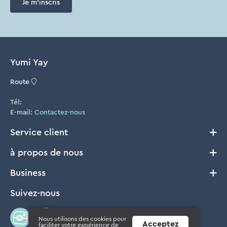
Je m'inscris
Yumi Yay
Route
Tél:
E-mail:
Contactez-nous
Service client
à propos de nous
Livraison et Retours
Conditions générales
Business
Notre histoire
Cookie Policy
FAQ
Suivez-nous
B2B
Privacy
Où acheter?
Presse
Disclaimer
Concours
Nous utilisons des cookies pour
Acceptez
faciliter votre expérience de