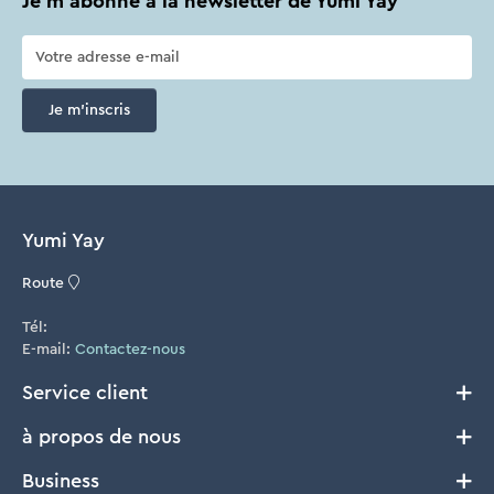
Je m'abonne à la newsletter de Yumi Yay
Je m'inscris
Yumi Yay
Route
Tél:
E-mail:
Contactez-nous
Service client
à propos de nous
Livraison et Retours
Conditions générales
Business
Notre histoire