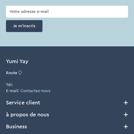
Je m'inscris
Yumi Yay
Route
Tél:
E-mail:
Contactez-nous
Service client
à propos de nous
Livraison et Retours
Conditions générales
Business
Notre histoire
Cookie Policy