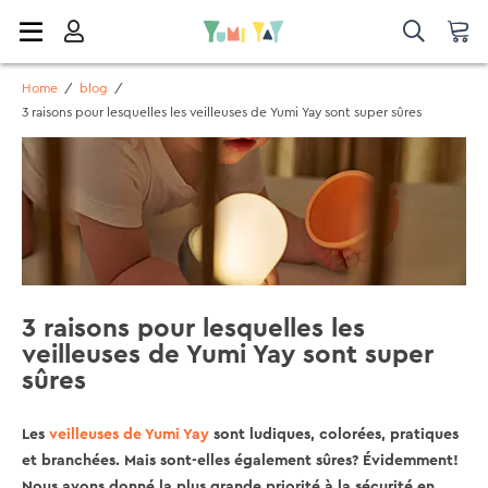
Home
/
blog
/
3 raisons pour lesquelles les veilleuses de Yumi Yay sont super sûres
3 raisons pour lesquelles les
veilleuses de Yumi Yay sont super
sûres
Les
veilleuses de Yumi Yay
sont ludiques, colorées, pratiques
et branchées. Mais sont-elles également sûres? Évidemment!
Nous avons donné la plus grande priorité à la sécurité en