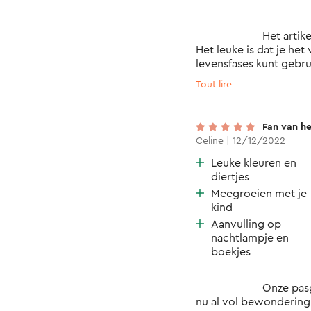
			Het artikel is verrijkend en functioneel! 

Het leuke is dat je het
levensfases kunt gebrui
De baby toont nu héél v
Tout lire
boven het park.

Het jammere is wel dat 
is om te bevestigen aa
Fan van he
juiste statief moeilijk t
Celine | 12/12/2022
mooi oogt aan het park.
Leuke kleuren en
diertjes
Meegroeien met je
kind
Aanvulling op
nachtlampje en
boekjes
			Onze pasgeboren baby, Amaury, kijkt 
nu al vol bewondering 