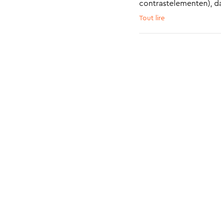
contrastelementen), da
mogen testen! <3 Prach
Tout lire
extra leuk dat het de b
voorleesboekjes en lam
tot leven. We kunnen 
groeien, en de verdere
te leren kennen. 
