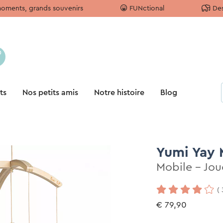
moments, grands souvenirs
FUNctional
Des
ts
Nos petits amis
Notre histoire
Blog
Yumi Yay 
Mobile - Jou
(
€ 79,90