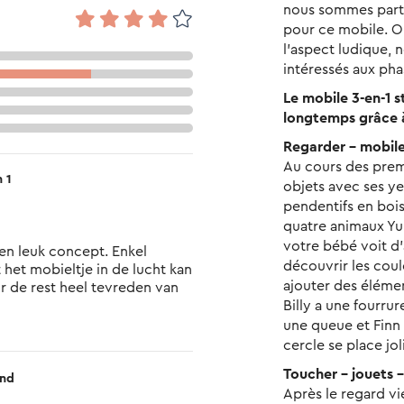
nous sommes parti
pour ce mobile. Ou
l'aspect ludique,
intéressés aux ph
Le mobile 3-en-1 
longtemps grâce à 
Regarder – mobile
Au cours des premi
n 1
objets avec ses y
pendentifs en bois
quatre animaux Y
votre bébé voit d'
découvrir les cou
het mobieltje in de lucht kan 
ajouter des éléme
 de rest heel tevreden van 
Billy a une fourrur
une queue et Finn d
cercle se place jo
Toucher – jouets –
end
Après le regard vi