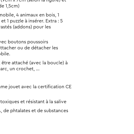
(9cm x 7cm (selon la figure) et
de 1,5cm)
obile, 4 animaux en bois, 1
t 1 puzzle à insérer. Extra : 5
astés (addons) pour les
avec boutons poussoirs
ttacher ou de détacher les
bile.
 être attaché (avec la boucle) à
arc, un crochet, ...
 jouet avec la certification CE
toxiques et résistant à la salive
 de phtalates et de substances