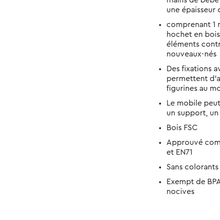
mains de bébé 
une épaisseur 
comprenant 1 m
hochet en bois e
éléments contr
nouveaux-nés
Des fixations 
permettent d'a
figurines au mo
Le mobile peut
un support, un 
Bois FSC
Approuvé comme
et EN71
Sans colorants 
Exempt de BPA,
nocives