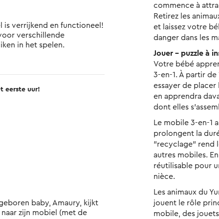
commence à attrap
Retirez les animau
et laissez votre bé
 voor verschillende 
danger dans les ma
ken in het spelen. 

Jouer – puzzle à in
éél interesse in het mobiel 
Votre bébé appren
er geen statief bij aanwezig 
3-en-1. À partir d
n het park, waardoor een 
essayer de placer l
t eerste uur!
e vinden is en het niet zo 
en apprendra davan
 

dont elles s'assem
Le mobile 3-en-1 a
prolongent la duré
"recyclage" rend l
autres mobiles. En
réutilisable pour
nièce.
Les animaux du Yumi
jouent le rôle prin
naar zijn mobiel (met de 
mobile, des jouets