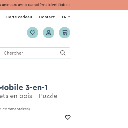
 animaux avec caractères identifiables
Carte cadeau
Contact
FR
Mobile 3-en-1
ets en bois - Puzzle
 3 commentaires)