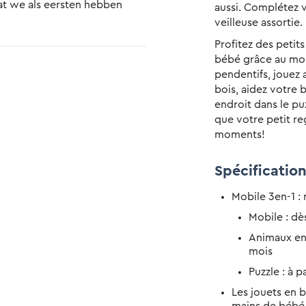
t we als eersten hebben 
aussi. Complétez
tige kleuren en kwaliteit, en 
veilleuse assortie.
ekende diertjes zijn van de 
Profitez des peti
pjes, zo komt het helemaal 
niet wachten om hem te zien 
bébé grâce au mob
 functies van het mobieltje 
pendentifs, jouez 
bois, aidez votre 
endroit dans le pu
que votre petit re
moments!
Spécificatio
Mobile 3en-1 : 
Mobile : dè
Animaux en 
mois
Puzzle : à p
Les jouets en bo