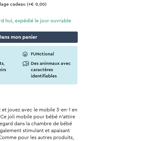
llage cadeau
(+€ 0,00)
hui, expédié le jour ouvrable
Dans
mon
panier
FUNctional
ts,
Des aninmaux avec
irs
caractères
identifiables
 et jouez avec le mobile 3-en-1 en
 Ce joli mobile pour bébé n'attire
regard dans la chambre de bébé
 également stimulant et apaisant
Comme pour les autres produits,