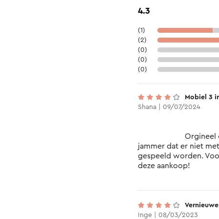
4.3
(1)
(2)
(0)
(0)
(0)
Mobiel 3 i
Shana | 09/07/2024
			Orgineel en leuk concept. Enkel 
jammer dat er niet met 
gespeeld worden. Voor
deze aankoop!

Vernieuw
Inge | 08/03/2023