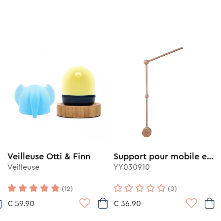
Veilleuse Otti & Finn
Support pour mobile en bois
Veilleuse
YY030910
(12)
(0)
€ 59.90
€ 36.90