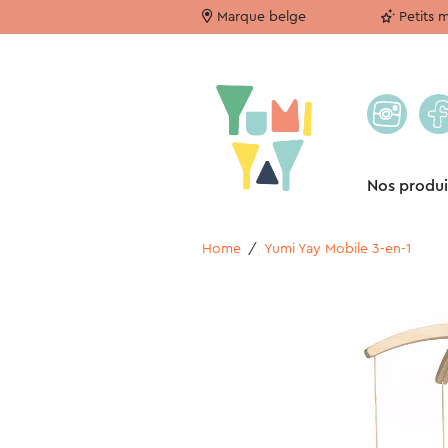
Marque belge
Petits 
Nos produi
Home
/
Yumi Yay Mobile 3-en-1