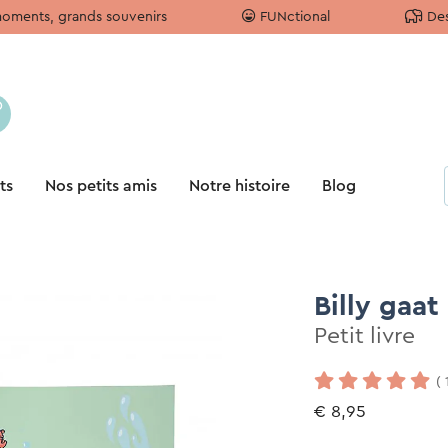
moments, grands souvenirs
FUNctional
Des
ts
Nos petits amis
Notre histoire
Blog
Billy gaat
Petit livre
(
€ 8,95