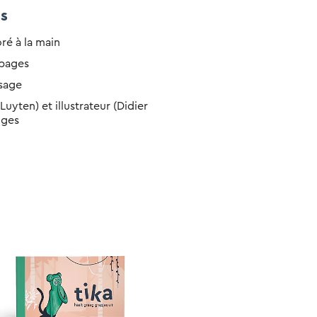
ns
ré à la main
 pages
sage
uyten) et illustrateur (Didier
lges