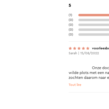
5
(1)
(0)
(0)
(0)
(0)
voorleesb
Sarah | 15/08/2022
			Onze dochter van 2j en 8 maanden 
wilde plots met een na
zochten daarom naar een
iets of wat kon bedie
Tout lire
terecht! Aangezien we 
boekje lezen, paste dit 
's avonds zelf wel lamp
en lezen het bijpassen
al bijna een half jaar e