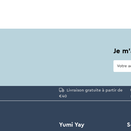
Je m'
Livraison gratuite à partir de
€40
Yumi Yay
S