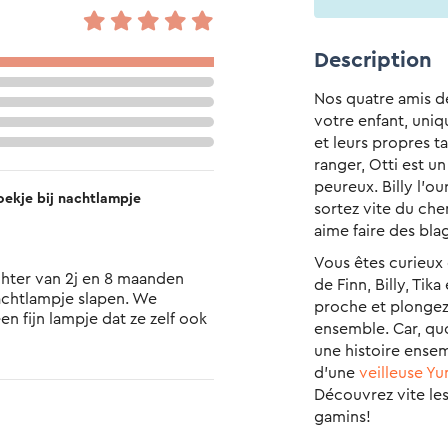
Description
Nos quatre amis d
votre enfant, uniqu
et leurs propres t
ranger, Otti est u
peureux. Billy l’o
oekje bij nachtlampje
sortez vite du che
aime faire des bla
Vous êtes curieux 
de Finn, Billy, Tik
chtlampje slapen. We 
proche et plongez
 fijn lampje dat ze zelf ook 
ensemble. Car, quo
nen en zo kwamen we hier 
une histoire ensem
voor bedtijd elke avond een 
d’une
veilleuse Yu
perfect bij ons. Livia kiest nu 
Découvrez vite les 
je ze wil gebruiken die nacht 
gamins!
d boekje. Zo doen we het nu 
n nog steeds is het een groot 