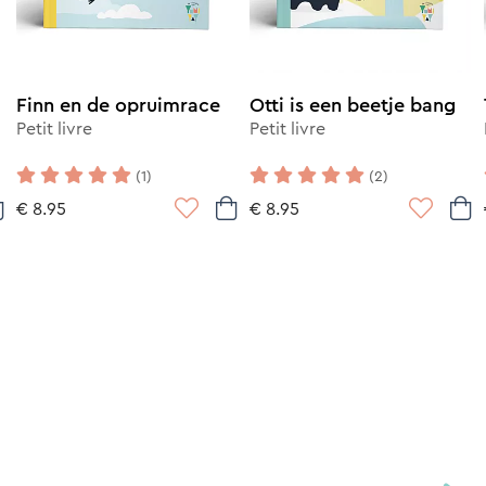
Finn en de opruimrace
Otti is een beetje bang
Petit livre
Petit livre
(1)
(2)
€ 8.95
€ 8.95