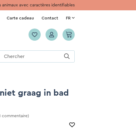
 animaux avec caractères identifiables
Carte cadeau
Contact
FR
 niet graag in bad
 1 commentaire)