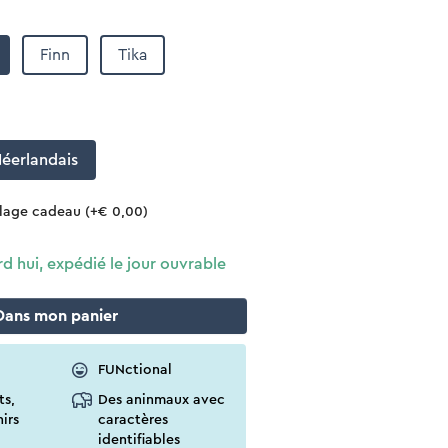
Finn
Tika
éerlandais
llage cadeau
(+€ 0,00)
hui, expédié le jour ouvrable
Dans
mon
panier
FUNctional
ts,
Des aninmaux avec
irs
caractères
identifiables