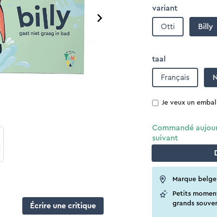
variant
Otti
Billy
taal
Français
N
Je veux un emba
Commandé aujourd 
suivant
Marque belge
Petits momen
grands souven
Écrire une critique