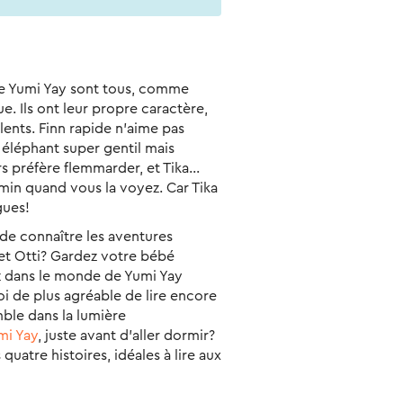
e Yumi Yay sont tous, comme
e. Ils ont leur propre caractère,
alents. Finn rapide n’aime pas
n éléphant super gentil mais
urs préfère flemmarder, et Tika…
min quand vous la voyez. Car Tika
gues!
de connaître les aventures
a et Otti? Gardez votre bébé
 dans le monde de Yumi Yay
i de plus agréable de lire encore
ble dans la lumière
mi Yay
, juste avant d’aller dormir?
quatre histoires, idéales à lire aux