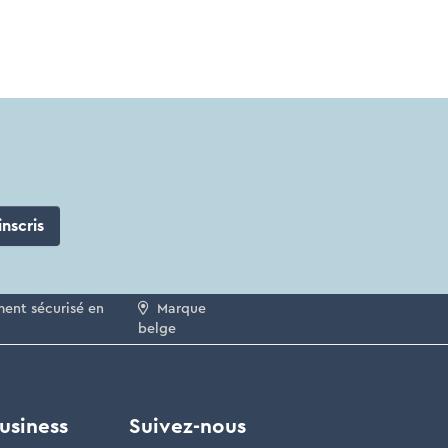
inscris
ent sécurisé en
Marque
belge
usiness
Suivez-nous