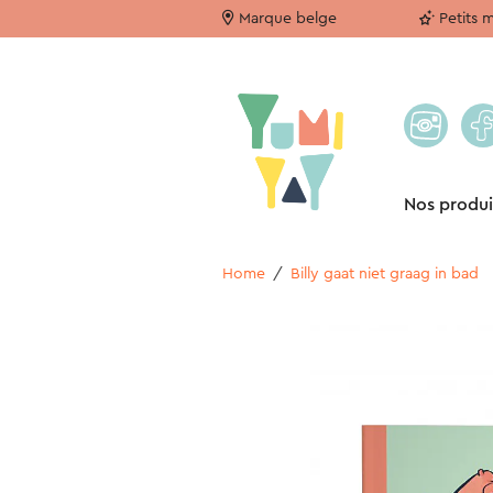
Marque belge
Petits 
Nos produi
Home
/
Billy gaat niet graag in bad