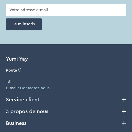
Je m'inscris
Yumi Yay
Route
Tél:
E-mail:
Contactez-nous
Service client
à propos de nous
Livraison et Retours
Conditions générales
Business
Notre histoire
Cookie Policy
FAQ