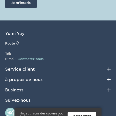
Je m'inscris
Yumi Yay
Route
Tél:
E-mail:
Contactez-nous
Service client
à propos de nous
Livraison et Retours
Conditions générales
Business
Notre histoire
Cookie Policy
FAQ
Suivez-nous
B2B
Privacy
Où acheter?
Presse
Disclaimer
Concours
Nous utilisons des cookies pour