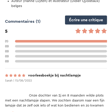
Auteur (Hanne Luyten) et illustrateur (Didier Quoistiaux)
belges
Écrire une critique
Commentaires
(1)
5
(1)
(0)
(0)
(0)
(0)
voorleesboekje bij nachtlampje
Sarah | 15/08/2022
			Onze dochter van 2j en 8 maanden wilde plots 
met een nachtlampje slapen. We zochten daarom naar een fijn 
lampje dat ze zelf ook iets of wat kon bedienen en zo kwamen 
we hier terecht! Aangezien we voor bedtijd elke avond een 