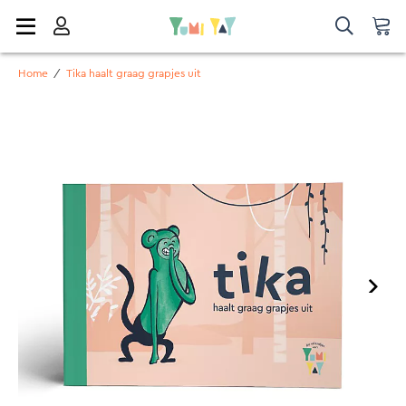
Home
/
Tika haalt graag grapjes uit