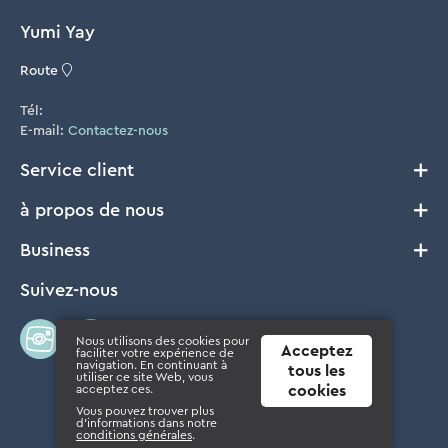
Yumi Yay
Route
Tél:
E-mail:
Contactez-nous
Service client
à propos de nous
Livraison et Retours
Conditions générales
Business
Notre histoire
Cookie Policy
FAQ
Suivez-nous
B2B
Privacy
Où acheter?
Presse
Disclaimer
Concours
Nous utilisons des cookies pour
Acceptez
faciliter votre expérience de
navigation. En continuant à
tous les
utiliser ce site Web, vous
acceptez ces.
cookies
Vous pouvez trouver plus
d'informations dans notre
© 2026 BABYmatters bv - Powered by
Tilroy
conditions générales
.