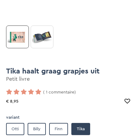
Tika haalt graag grapjes uit
Petit livre
( 1 commentaire)
€ 8,95
variant
Otti
Billy
Finn
Tika