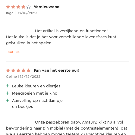
Vernieuwend
Inge | 08/03/2023
			Het artikel is verrijkend en functioneel! 

Het leuke is dat je het voor verschillende levensfases kunt 
gebruiken in het spelen. 

De baby toont nu héél véél interesse in het mobiel boven het 
Tout lire
park.

Het jammere is wel dat er geen statief bij aanwezig is om te 
bevestigen aan het park, waardoor een juiste statief moeilijk te 
Fan van het eerste uur!
vinden is en het niet zo mooi oogt aan het park. 

Celine | 12/12/2022
Leuke kleuren en diertjes
Meegroeien met je kind
Aanvulling op nachtlampje
en boekjes
			Onze pasgeboren baby, Amaury, kijkt nu al vol 
bewondering naar zijn mobiel (met de contrastelementen), dat 
we als eersten hebben mogen testen! <3 Prachtige kleuren en 