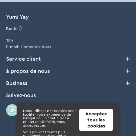
Yumi Yay
Route
Tél:
E-mail:
Contactez-nous
Service client
à propos de nous
Livraison et Retours
Conditions générales
Business
Notre histoire
Cookie Policy
FAQ
Suivez-nous
B2B
Privacy
Où acheter?
Presse
Disclaimer
Concours
Nous utilisons des cookies pour
Acceptez
faciliter votre expérience de
navigation. En continuant à
tous les
utiliser ce site Web, vous
acceptez ces.
cookies
Vous pouvez trouver plus
d'informations dans notre