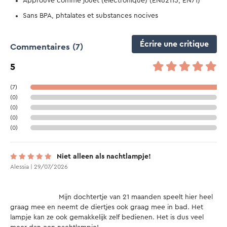
Approuvé comme jouet (électronique) (EN62115, EN71)
Sans BPA, phtalates et substances nocives
Écrire une critique
Commentaires
(7)
5
(7)
(0)
(0)
(0)
(0)
Niet alleen als nachtlampje!
Alessia | 29/07/2026
			Mijn dochtertje van 21 maanden speelt hier heel 
graag mee en neemt de diertjes ook graag mee in bad. Het 
lampje kan ze ook gemakkelijk zelf bedienen. Het is dus veel 