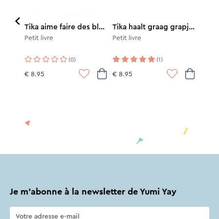
Billy n'aime pas prendre le bain
Tika aime faire des blagues
Tika haalt graag grapjes uit
Petit livre
Petit livre
(0)
(1)
€ 8.95
€ 8.95
Je m'abonne à la newsletter de Yumi Yay