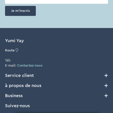
Je m'inscris
Yumi Yay
Route
Tél:
E-mail:
Contactez-nous
Service client
à propos de nous
Livraison et Retours
Conditions générales
Business
Notre histoire
Cookie Policy
FAQ
Suivez-nous
B2B
Privacy
Où acheter?
Presse