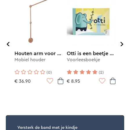
Houten arm voor mobiel
Otti is een beetje bang
Mobiel - Houten speelgoed - Legpuzzel
Mobiel houder
Voorleesboekje
Voor
(0)
(2)
€ 36.90
€ 8.95
€ 8.
Versterk de band met je kindje