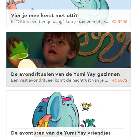
Vier je mee kerst met otti?
In “Otti is een beetje bang” kon je samen met je kindje al lezen dat Otti niet zo’n dapper olifantje is. Maar hoe zou Otti Kerstmis vieren? We vertellen het je graag!
5236
De avondrituelen van de Yumi Yay gezinnen
Een vast avondritueel komt de nachtrust van je kindje én jezelf ten goede
5072
De avonturen van de Yumi Yay vriendjes