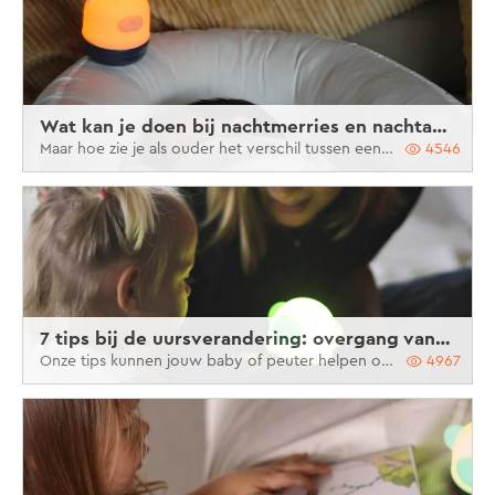
Wat kan je doen bij nachtmerries en nachtangst?
Maar hoe zie je als ouder het verschil tussen een nachtmerrie en nachtangst? En wat kan je er tegen doen? Wij zochten het voor je uit!
4546
7 tips bij de uursverandering: overgang van zomeruur naar winteruur
Onze tips kunnen jouw baby of peuter helpen om te wennen aan de uursverandering.
4967