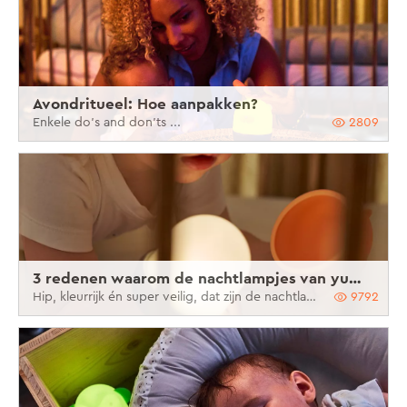
Avondritueel: Hoe aanpakken?
Enkele do's and don'ts ...
2809
3 redenen waarom de nachtlampjes van yumi yay superveilig zijn
Hip, kleurrijk én super veilig, dat zijn de nachtlampjes van Yumi Yay
9792