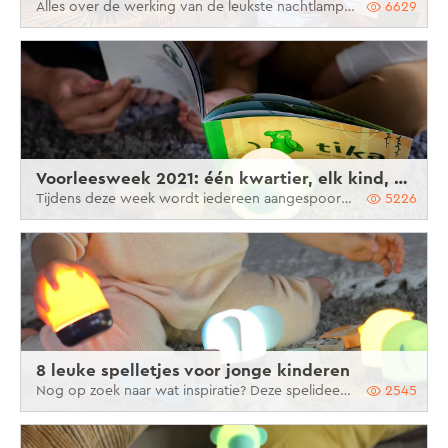
Alles over de werking van de leukste nachtlampjes
6629
Voorleesweek 2021: één kwartier, elk kind, elke dag
Tijdens deze week wordt iedereen aangespoord om minstens een kwartier per dag voor te lezen. Doe je mee met Yumi Yay?
5226
8 leuke spelletjes voor jonge kinderen
Nog op zoek naar wat inspiratie? Deze spelideeën zijn ideaal voor baby’s, peuters en kleuters tussen 0 en 4 jaar.
2545