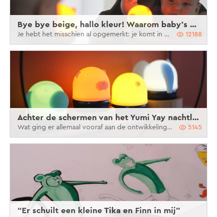
Bye bye beige, hallo kleur! Waarom baby’s en kinderen zo aangetrokken worden door kleur
Je hebt het misschien al opgemerkt: je komt in een speelgoedwinkel en je kind loopt naar de meest kleurrijke speeltjes. Vanaf jongs af aan wordt je kind aangetrokken door kleur, en liefst de meest felle kleuren. De reden hiervoor? Wel, die ontdek je hier.
12188
Achter de schermen van het Yumi Yay nachtlampje
Wat ging er allemaal vooraf aan de ontwikkeling van onze producten? Eén voor één zijn ze ontstaan vanuit een verhaal, een idee: ouders en kinderen dichter bij mekaar brengen.
5145
“Er schuilt een kleine Tika en Finn in mij”