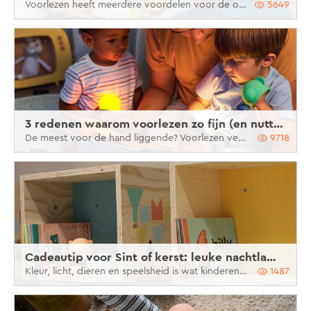
Voorlezen heeft meerdere voordelen voor de ontwikkeling van je kind. Ben je het niet gewend om voor te lezen, en weet je niet goed waar te beginnen? We helpen je graag een handje.
5649
3 redenen waarom voorlezen zo fijn (en nuttig!) is
De meest voor de hand liggende? Voorlezen vergroot de woordenschat van je kindje enorm.
9718
Cadeautip voor Sint of kerst: leuke nachtlampjes en bijhorende verhaaltjes voor kinderen
Kleur, licht, dieren en speelsheid is wat kinderen aantrekt. En dat weten we bij Yumi Yay maar al te goed! Vanuit het kindgerichte en ons doel om kleine verbindende momenten aan te moedigen, ontstonden de nachtlampjes en de bijhorende voorleesboekjes. Ontdek hier waarom deze leuke geschenken zijn voor je kindje voor Sint of kerst
1487