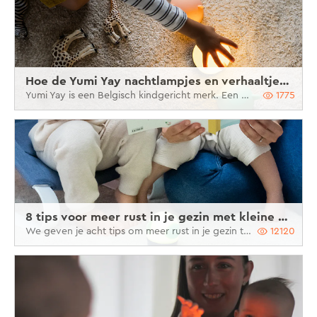
Hoe de Yumi Yay nachtlampjes en verhaaltjes de ontwikkeling van je kind stimuleren
Yumi Yay is een Belgisch kindgericht merk. Een van de pijlers is dan ook het stimuleren van de ontwikkeling van je kind. De nachtlampjes en voorleesverhaaltjes van Yumi Yay stimuleren je kindje op verschillende manieren, zoals taalontwikkeling, zintuiglijke ontwikkeling en sociale en emotionele ontwikkeling. Lees er hier meer over.
1775
8 tips voor meer rust in je gezin met kleine kinderen
We geven je acht tips om meer rust in je gezin te creëren en tegelijkertijd ook voor jezelf te zorgen.
12120