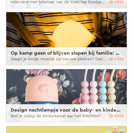
Interview met tekenaar van de Yumi Yay boekjes, Didier Quoistiaux
4924
Op kamp gaan of blijven slapen bij familie: dit draadloos nachtlampje neemt je kind overal mee naartoe
Slaapt je kindje moeilijk op nieuwe plekken? Dan kan het helpen om het lievelingsnachtlampje mee te nemen! Ontdek hier waarom het Yumi Yay nachtlampje het ideale draadloze nachtlampje voor je kind is om mee te nemen tijdens kampeertochtjes, zomerkampen of nachten bij familie.
4556
Design nachtlampje voor de baby- en kinderkamer
Ben je volop de kinderkamer aan het inrichten? Ontdek hier waarom het Yumi Yay lampje een echte eyecatcher is in je interieur.
4968