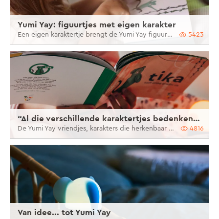
Yumi Yay: figuurtjes met eigen karakter
Een eigen karaktertje brengt de Yumi Yay figuurtjes helemaal tot leven.
5423
“Al die verschillende karaktertjes bedenken, heerlijk!”
De Yumi Yay vriendjes, karakters die herkenbaar zijn voor elk kind
4816
Van idee... tot Yumi Yay