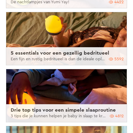
De nachtlampjes van Yumi Yay!
4422
5 essentials voor een gezellig bedritueel
Een fijn en rustig bedritueel is dan de ideale oplossing om je kind zonder morren naar dromenland te laten vertrekken.
5592
Drie top tips voor een simpele slaaproutine
3 tips die je kunnen helpen je baby in slaap te krijgen
4812