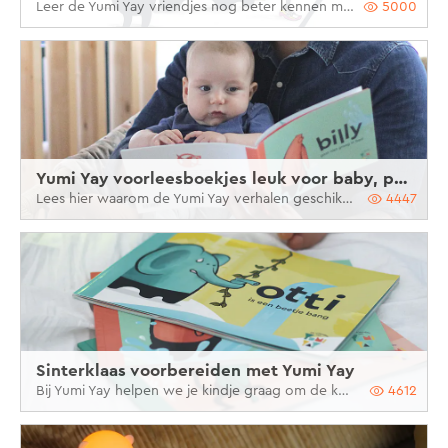
Leer de Yumi Yay vriendjes nog beter kennen met behulp van de bijhorende boekjes
5000
Yumi Yay voorleesboekjes leuk voor baby, peuter en kleuter
Lees hier waarom de Yumi Yay verhalen geschikt zijn voor zowel jonge baby’s van 6 maanden, als kleuters van 4 jaar.
4447
Sinterklaas voorbereiden met Yumi Yay
Bij Yumi Yay helpen we je kindje graag om de komst van Sinterklaas voor te bereiden!
4612