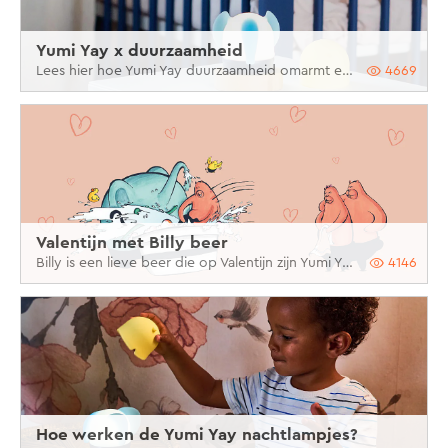
Yumi Yay x duurzaamheid
Lees hier hoe Yumi Yay duurzaamheid omarmt en op welke manier we onze ecologische impact proberen te beperken.
4669
Valentijn met Billy beer
Billy is een lieve beer die op Valentijn zijn Yumi Yay vriendjes alle liefde van de wereld geeft. Maar hoe… dat vertellen jij en je kindje!
4146
Hoe werken de Yumi Yay nachtlampjes?