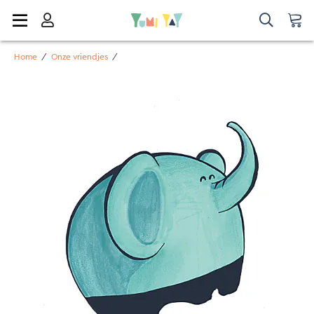
Home
/
Onze vriendjes
/