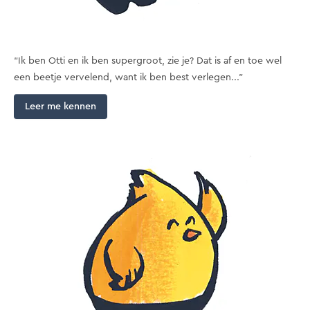
“Ik ben Otti en ik ben supergroot, zie je? Dat is af en toe wel
een beetje vervelend, want ik ben best verlegen..."
Leer me kennen