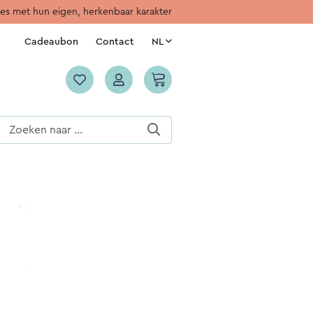
jes met hun eigen, herkenbaar karakter
Cadeaubon
Contact
NL