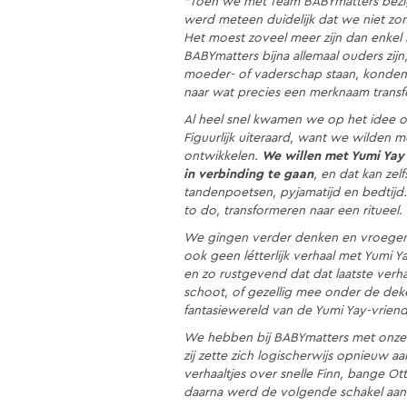
“Toen we met Team BABYmatters bezig
werd meteen duidelijk dat we niet zom
Het moest zoveel meer zijn dan enkel
BABYmatters bijna allemaal ouders zij
moeder- of vaderschap staan, konden 
naar wat precies een merknaam trans
Al heel snel kwamen we op het idee o
Figuurlijk uiteraard, want we wilden 
ontwikkelen.
We willen met Yumi Yay
in verbinding te gaan
, en dat kan zel
tandenpoetsen, pyjamatijd en bedtijd.
to do, transformeren naar een ritueel.
We gingen verder denken en vroegen o
ook geen létterlijk verhaal met Yumi Y
en zo rustgevend dat dat laatste verha
schoot, of gezellig mee onder de deke
fantasiewereld van de Yumi Yay-vriend
We hebben bij BABYmatters met onze
zij zette zich logischerwijs opnieuw aa
verhaaltjes over snelle Finn, bange Otti
daarna werd de volgende schakel aan