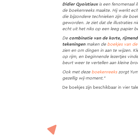
Didier Quoistiaux
is een fenomenaal il
de boekenreeks maakte. Hij werkt echt
die bijzondere technieken zijn de bo
geworden. Je ziet dat de illustraties n
echt uit het niks op een leeg papier 
De
combinatie van de korte, rijmende
tekeningen
maken de
boekjes van de
zien en om dingen in aan te wijzen. 
op rijm, en beginnende lezertjes vinde
beurt weer te vertellen aan kleine broe
Ook met deze
boekenreeks
zorgt Yum
gezellig wij-moment.”
De boekjes zijn beschikbaar in vier tal