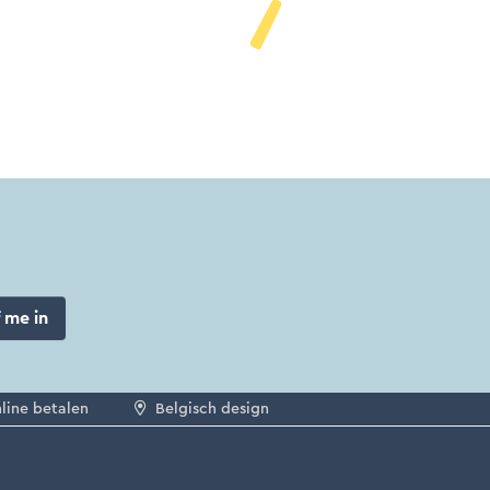
f me in
nline betalen
Belgisch design