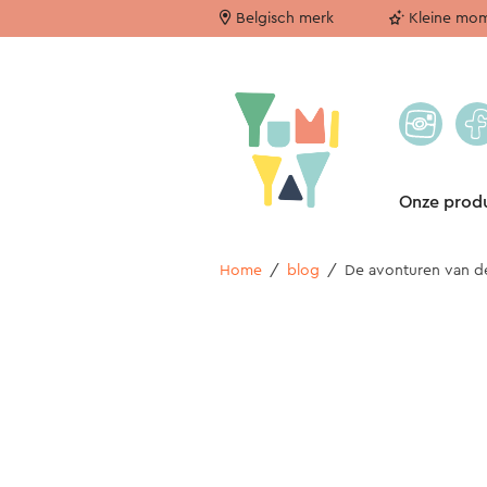
Belgisch merk
Kleine mom
Onze prod
Home
/
blog
/
De avonturen van de