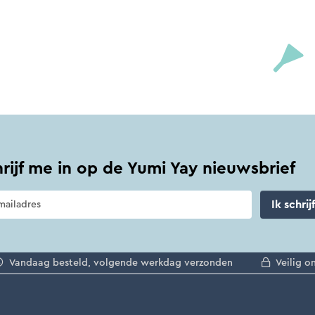
hrijf me in op de Yumi Yay nieuwsbrief
Ik schrij
Vandaag besteld, volgende werkdag verzonden
Veilig o