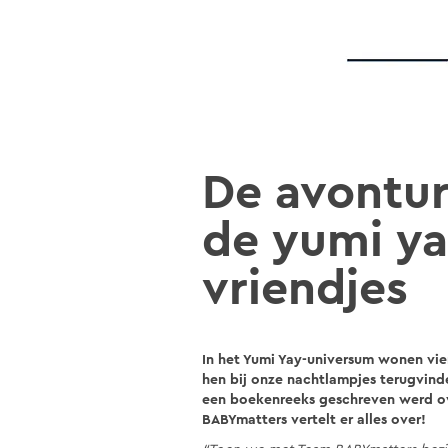
De avontu
de yumi y
vriendjes
In het Yumi Yay-universum wonen vier 
hen bij onze nachtlampjes terugvinde
een boekenreeks geschreven werd ov
BABYmatters vertelt er alles over!