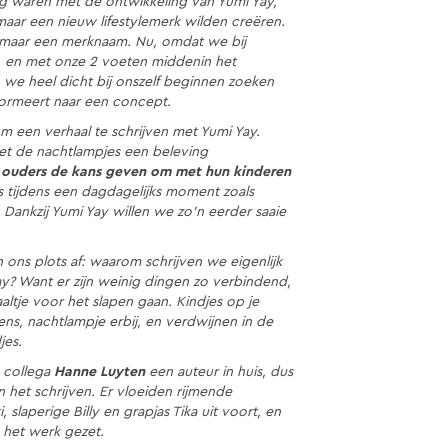
 waren met de ontwikkeling van Yumi Yay,
aar een nieuw lifestylemerk wilden creëren.
 maar een merknaam. Nu, omdat we bij
n, en met onze 2 voeten middenin het
we heel dicht bij onszelf beginnen zoeken
formeert naar een concept.
m een verhaal te schrijven met Yumi Yay.
met de nachtlampjes een beleving
 ouders de kans geven om met hun kinderen
fs tijdens een dagdagelijks moment zoals
 Dankzij Yumi Yay willen we zo’n eerder saaie
ns plots af: waarom schrijven we eigenlijk
ay? Want er zijn weinig dingen zo verbindend,
altje voor het slapen gaan. Kindjes op je
ns, nachtlampje erbij, en verdwijnen in de
jes.
 collega
Hanne Luyten
een auteur in huis, dus
n het schrijven. Er vloeiden rijmende
, slaperige Billy en grapjas Tika uit voort, en
 het werk gezet.