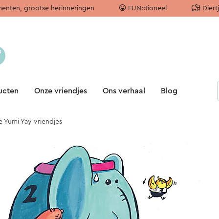
enten, grootse herinneringen
FUNctioneel
Diert
ucten
Onze vriendjes
Ons verhaal
Blog
 Yumi Yay vriendjes