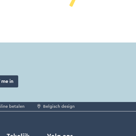
f me in
nline betalen
Belgisch design