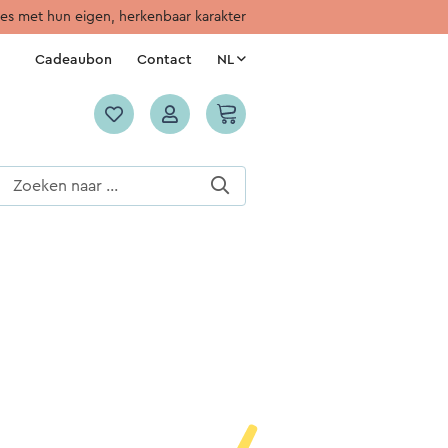
jes met hun eigen, herkenbaar karakter
Cadeaubon
Contact
NL