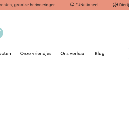
enten, grootse herinneringen
FUNctioneel
Diert
ucten
Onze vriendjes
Ons verhaal
Blog