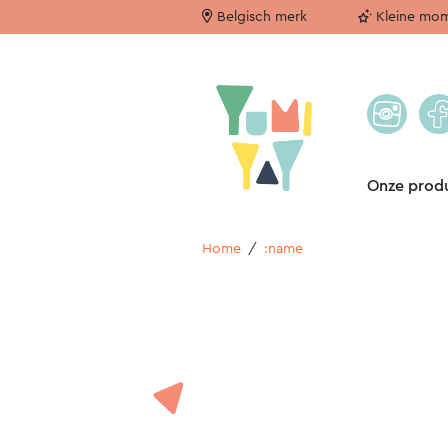
Belgisch merk
Kleine mom
Onze prod
Home
/
:name