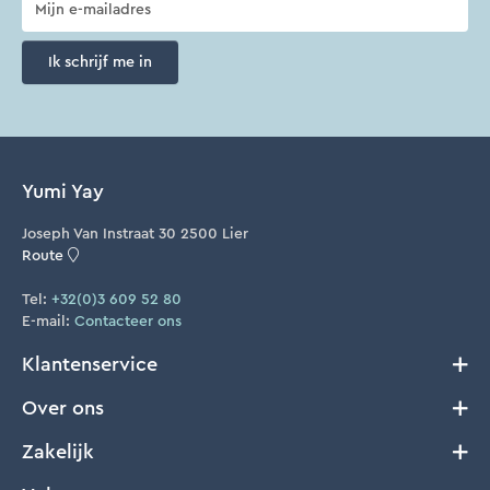
Ik schrijf me in
Yumi Yay
Joseph Van Instraat 30 2500 Lier
Route
Tel:
+32(0)3 609 52 80
E-mail:
Contacteer ons
Klantenservice
Over ons
Verzenden en Retourneren
Algemene voorwaarden
Zakelijk
Ons verhaal
Cookie Policy
FAQ