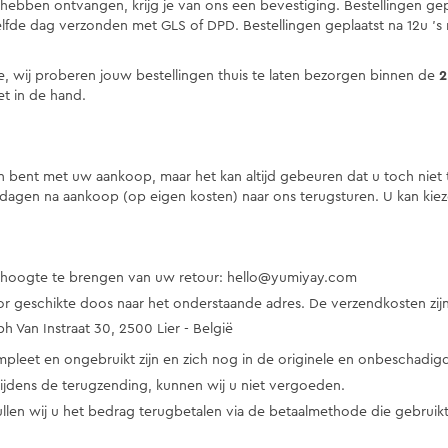
ng hebben ontvangen, krijg je van ons een bevestiging. Bestellingen g
de dag verzonden met GLS of DPD. Bestellingen geplaatst na 12u ’s
ce, wij proberen jouw bestellingen thuis te laten bezorgen binnen de
2
et in de hand.
en bent met uw aankoop, maar het kan altijd gebeuren dat u toch niet
 dagen na aankoop (op eigen kosten) naar ons terugsturen. U kan ki
e hoogte te brengen van uw retour: hello@yumiyay.com
r geschikte doos naar het onderstaande adres. De verzendkosten zij
n Instraat 30, 2500 Lier - België
leet en ongebruikt zijn en zich nog in de originele en onbeschadig
tijdens de terugzending, kunnen wij u niet vergoeden.
ullen wij u het bedrag terugbetalen via de betaalmethode die gebruik