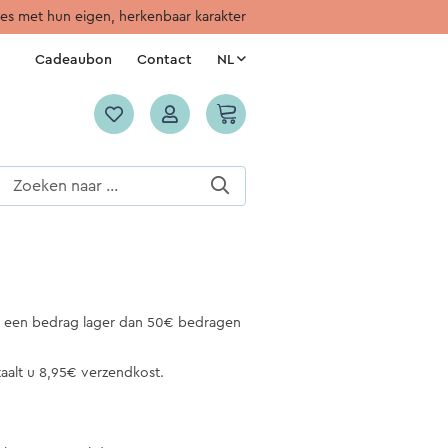
jes met hun eigen, herkenbaar karakter
Cadeaubon
Contact
NL
et een bedrag lager dan 50€ bedragen
aalt u 8,95€ verzendkost.