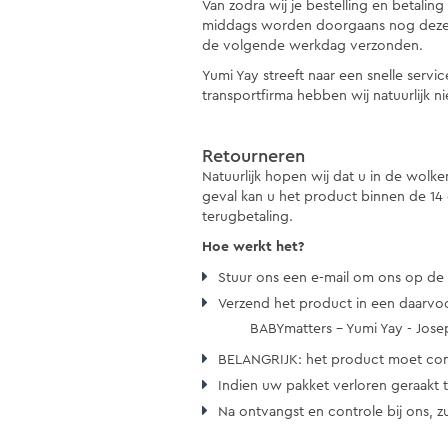
Van zodra wij je bestelling en betali
middags worden doorgaans nog dezelf
de volgende werkdag verzonden.
Yumi Yay streeft naar een snelle servi
transportfirma hebben wij natuurlijk ni
Retourneren
Natuurlijk hopen wij dat u in de wolk
geval kan u het product binnen de 14
terugbetaling.
Hoe werkt het?
Stuur ons een e-mail om ons op d
Verzend het product in een daarvoo
BABYmatters – Yumi Yay - Joseph Va
BELANGRIJK: het product moet comp
Indien uw pakket verloren geraakt 
Na ontvangst en controle bij ons, z