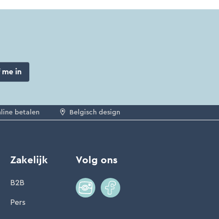
f me in
nline betalen
Belgisch design
Zakelijk
Volg ons
B2B
Pers