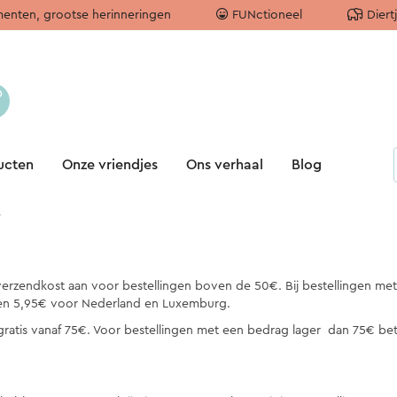
enten, grootse herinneringen
FUNctioneel
Diert
ucten
Onze vriendjes
Ons verhaal
Blog
/
verzendkost aan voor bestellingen boven de 50€. Bij bestellingen m
en 5,95€ voor Nederland en Luxemburg.
 gratis vanaf 75€. Voor bestellingen met een bedrag lager dan 75€ bet