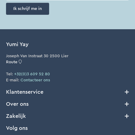
Ik schrijf me in
Yumi Yay
Joseph Van Instraat 30 2500 Lier
Route
Tel:
+32(0)3 609 52 80
E-mail:
Contacteer ons
Klantenservice
Over ons
Verzenden en Retourneren
Algemene voorwaarden
Zakelijk
Ons verhaal
Cookie Policy
FAQ
Volg ons
B2B
Privacy
Waar te koop?